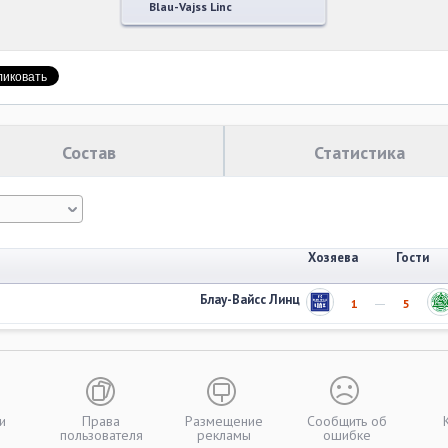
Blau-Vajss Linc
Состав
Статистика
Хозяева
Гости
Блау-Вайсс Линц
1
5
и
Права
Размещение
Сообщить об
пользователя
рекламы
ошибке