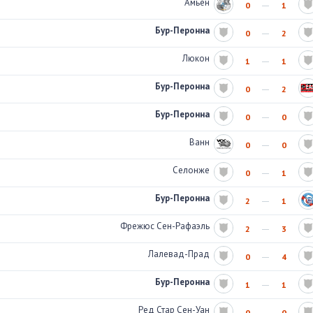
Амьен
0
1
Бур-Перонна
0
2
Люкон
1
1
Бур-Перонна
0
2
Бур-Перонна
0
0
Ванн
0
0
Селонже
0
1
Бур-Перонна
2
1
Фрежюс Сен-Рафаэль
2
3
Лалевад-Прад
0
4
Бур-Перонна
1
1
Ред Стар Сен-Уан
0
0