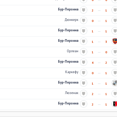
Бур-Перонна
2
1
Дюнкерк
0
1
Бур-Перонна
1
1
Бур-Перонна
1
3
Орлеан
1
0
Бур-Перонна
4
2
Каркефу
0
1
Бур-Перонна
1
1
Люзенак
2
1
Бур-Перонна
2
1