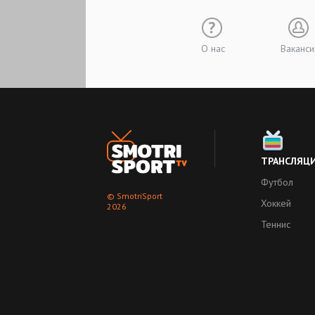
О нас
Ваканси
ТРАНСЛЯЦ
Футбол
© SmotriSport
Хоккей
2026
Теннис