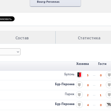
Bourg-Peronnas
Состав
Статистика
Хозяева
Гости
Булонь
5
0
Бур-Перонна
0
2
Париж
2
1
Бур-Перонна
4
0