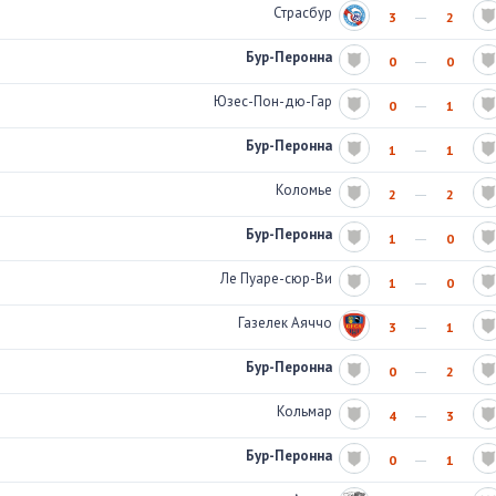
Страсбур
3
2
Бур-Перонна
0
0
Юзес-Пон-дю-Гар
0
1
Бур-Перонна
1
1
Коломье
2
2
Бур-Перонна
1
0
Ле Пуаре-сюр-Ви
1
0
Газелек Аяччо
3
1
Бур-Перонна
0
2
Кольмар
4
3
Бур-Перонна
0
1