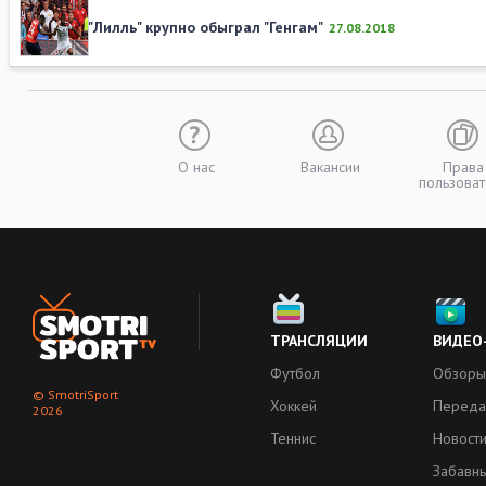
"Лилль" крупно обыграл "Генгам"
27.08.2018
О нас
Вакансии
Права
пользоват
ТРАНСЛЯЦИИ
ВИДЕО
Футбол
Обзоры
© SmotriSport
Хоккей
Переда
2026
Теннис
Новост
Забавн