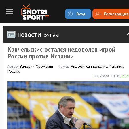
Вход
Регистрация
НОВОСТИ
ФУТБОЛ
Канчельскис остался недоволен игрой
России против Испании
Автор:
Валерий Хромский
Темы:
Андрей Канчельскис
,
Испания
,
Россия
,
02 Июля 2018
11:5