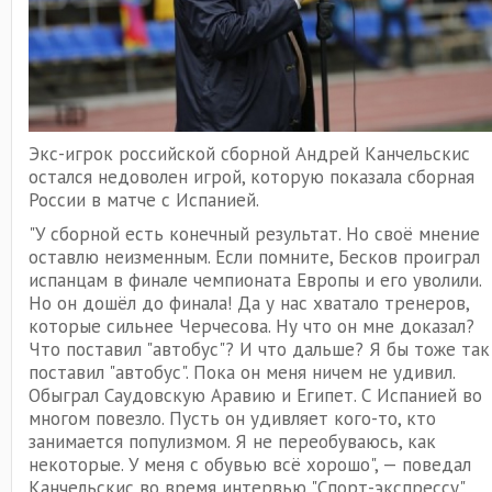
Экс-игрок российской сборной Андрей Канчельскис
остался недоволен игрой, которую показала сборная
России в матче с Испанией.
"У сборной есть конечный результат. Но своё мнение
оставлю неизменным. Если помните, Бесков проиграл
испанцам в финале чемпионата Европы и его уволили.
Но он дошёл до финала! Да у нас хватало тренеров,
которые сильнее Черчесова. Ну что он мне доказал?
Что поставил "автобус"? И что дальше? Я бы тоже так
поставил "автобус". Пока он меня ничем не удивил.
Обыграл Саудовскую Аравию и Египет. С Испанией во
многом повезло. Пусть он удивляет кого-то, кто
занимается популизмом. Я не переобуваюсь, как
некоторые. У меня с обувью всё хорошо", — поведал
Канчельскис во время интервью "Спорт-экспрессу".