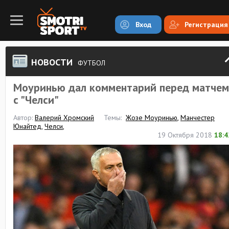
Вход
Регистрация
НОВОСТИ
ФУТБОЛ
Моуринью дал комментарий перед матчем
с "Челси"
Автор:
Валерий Хромский
Темы:
Жозе Моуринью
,
Манчестер
Юнайтед
,
Челси
,
19 Октября 2018
18:4