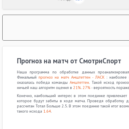
Прогноз на матч от СмотриСпорт
Наша программа по обработке данных проанализировал
Финальный
прогноз на матч Амштеттен - ЛАСК
: наиболее 
оказалась победа команды
Амштеттен
. Такой исход произ
ничьей наш алгоритм оценил в
21%
.
27%
- вероятность пора
Конечно, наибольший интерес в этом поединке привлекает с
которое будут забиты в ходе матча. Проведя обработку д
рассчитан Тотал Больше 2.5. В этом поединке такой итог воз
такого исхода
1.64
.