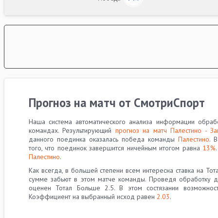
Прогноз на матч от СмотриСпорт
Наша система автоматического анализа информации обраб
командах. Результирующий
прогноз на матч Палестино - З
данного поединка оказалась победа команды
Палестино
. 
того, что поединок завершится ничейным итогом равна
13%
Палестино
.
Как всегда, в большей степени всем интересна ставка на Тота
сумме забьют в этом матче команды. Проведя обработку д
оценен Тотал Больше 2.5. В этом состязании возможнос
Коэффициент на выбранный исход равен
2.03
.