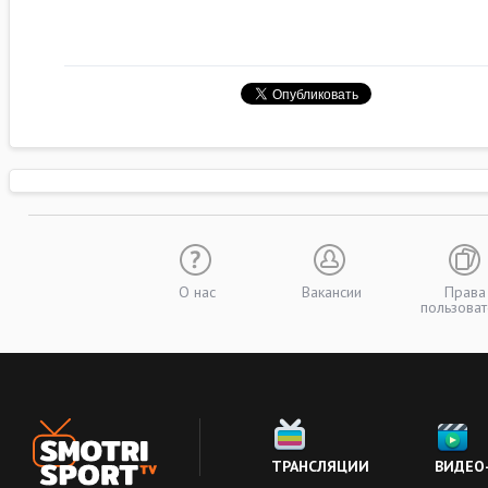
О нас
Вакансии
Права
пользоват
ТРАНСЛЯЦИИ
ВИДЕО