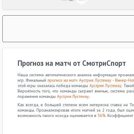
Прогноз на матч от СмотриСпорт
Наша система автоматического анализа информации проанал
игр. Финальный
прогноз на матч Аустрия Лустенау - Винер-Н
этой игры оказалась победа команды
Аустрия Лустенау
. Тако
Вероятность того, что команды сыграют вничью, система ра
поражения команды
Аустрия Лустенау
.
Как всегда, в большей степени всем интересна ставка на То
команды. Проанализировав итоги матчей за 2 года, был оце
возможность такого исхода оценивается в
56%
. Коэффициент