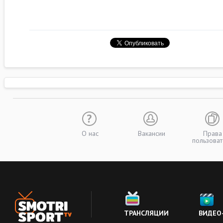
О нас
Вакансии
Права
пользоват
ТРАНСЛЯЦИИ
ВИДЕО