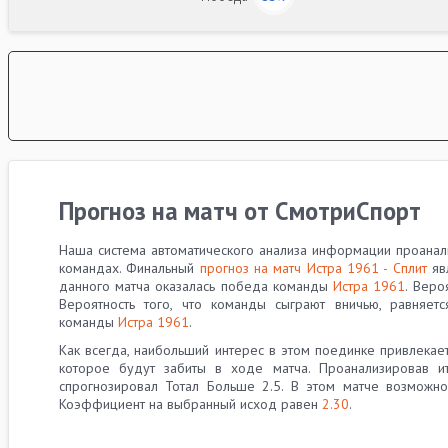
Прогноз на матч от СмотриСпорт
Наша система автоматического анализа информации проанал
командах. Финальный
прогноз на матч Истра 1961 - Сплит
яв
данного матча оказалась победа команды
Истра 1961
. Веро
Вероятность того, что команды сыграют вничью, равняет
команды
Истра 1961
.
Как всегда, наибольший интерес в этом поединке привлекает 
которое будут забиты в ходе матча. Проанализировав и
спрогнозировал Тотал Больше 2.5. В этом матче возможно
Коэффициент на выбранный исход равен
2.30
.