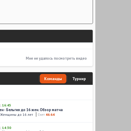
Мне не удалось посмотреть видео
Команды
Турнир
8
,
16:45
н - Бельгия до 16 жен. Обзор матча
. Женщины до 16 лет
Счет
46:64
8
,
14:30