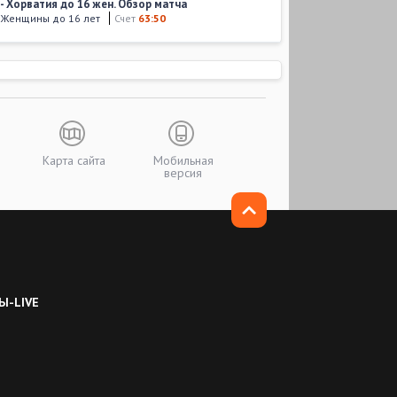
- Хорватия до 16 жен. Обзор матча
. Женщины до 16 лет
Счет
63:50
8
,
16:45
- Хорватия до 16 жен. Обзор матча
. Женщины до 16 лет
Счет
76:52
8
,
16:30
ен - Польша до 16 жен. Обзор матча
. Женщины до 16 лет
Счет
63:95
Карта сайта
Мобильная
версия
7
,
21:45
н - Сербия до 16 жен. Обзор матча
. Женщины до 16 лет
Счет
58:55
7
,
17:15
н - Беларусь до 16 жен. Обзор матча
. Женщины до 16 лет
Счет
61:40
Ы-LIVE