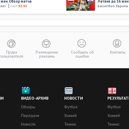
6 жен. Обзор матча
Латвия до 16 жен 
 лет
Счет
32:32
Баскетбол. Европа
21 августа 201
6 жен. Обзор матча
Россия до 16 жен 
 лет
Счет
87:32
Баскетбол. Европа
17 августа 201
 жен. Обзор матча
Хорватия до 16 ж
 лет
Счет
50:69
Баскетбол. Европа
Права
Размещение
Сообщить об
Контакты
пользователя
рекламы
ошибке
11 августа 201
6 жен. Обзор матча
Хорватия до 16 же
 лет
Счет
68:50
Баскетбол. Европа
09 августа 201
жен. Обзор матча
Хорватия до 16 же
 лет
Счет
75:47
Баскетбол. Европа
ИИ
ВИДЕО-АРХИВ
НОВОСТИ
РЕЗУЛЬТАТ
Обзоры
Футбол
Футбол
Больше видео
Передачи
Хоккей
Хоккей
Новости
Теннис
Теннис