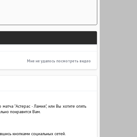
Мне не удалось посмотреть видео
атча "Астерас - Ламия", или Вы хотите опять
льно понравится Вам.
авшись кнопками социальных сетей.