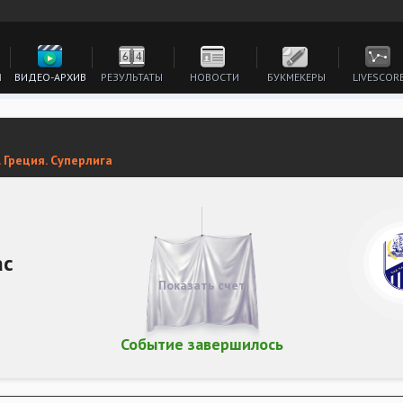
И
ВИДЕО-АРХИВ
РЕЗУЛЬТАТЫ
НОВОСТИ
БУКМЕКЕРЫ
LIVESCOR
 Греция. Суперлига
ас
Показать счет
Событие завершилось