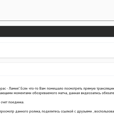
ас - Ламия". Если что-то Вам помешало посмотреть прямую трансляцию м
вающими моментами обозреваемого матча, данная видеозапись обязате
 счет поединка.
просмотр данного ролика, поделитесь ссылкой с друзьями , воспользов