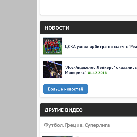
НОВОСТИ
ЦСКА узнал арбитра на матч с "Ре
"Лос-Анджелес Лейкерс" оказались
Маверикс"
01.12.2018
Больше новостей
ДРУГИЕ ВИДЕО
Футбол. Греция. Суперлига