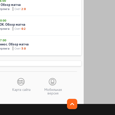
6:00
 Обзор матча
перлига
Счет
2:0
0:00
ОК. Обзор матча
перлига
Счет
0:2
7:00
ниос. Обзор матча
перлига
Счет
3:0
Карта сайта
Мобильная
версия