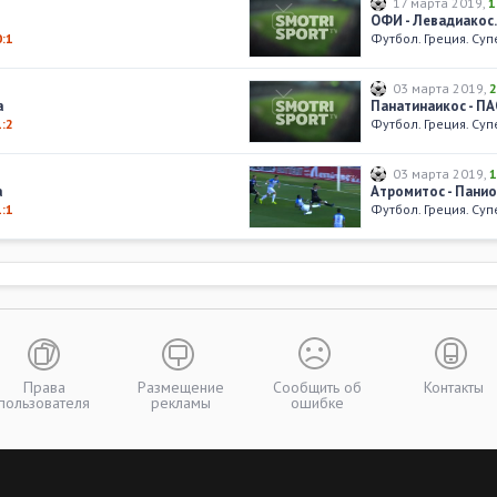
17 марта 2019
,
1
ОФИ - Левадиакос.
0:1
Футбол. Греция. Су
03 марта 2019
,
2
а
Панатинаикос - ПА
1:2
Футбол. Греция. Су
03 марта 2019
,
1
а
Атромитос - Панио
1:1
Футбол. Греция. Су
Права
Размещение
Сообщить об
Контакты
пользователя
рекламы
ошибке