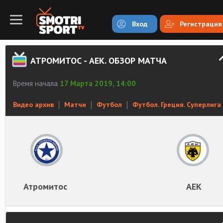
Вход
Регистрация
АТРОМИТОС - АЕК. ОБЗОР МАТЧА
Время начала
17 Марта 2019, 14:00
Видео архив
Матчи
Футбол
Футбол. Греция. Суперлига
Атромитос
АЕК