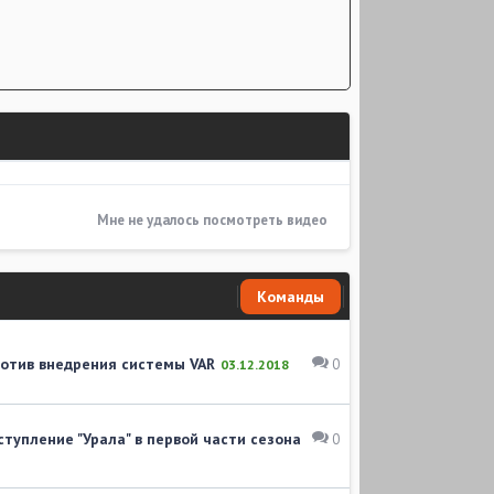
Мне не удалось посмотреть видео
Команды
ротив внедрения системы VAR
0
03.12.2018
тупление "Урала" в первой части сезона
0