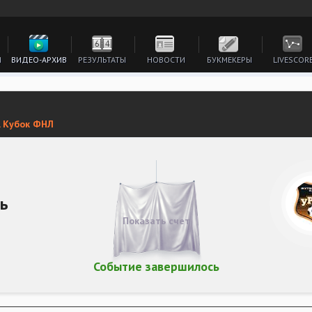
И
ВИДЕО-АРХИВ
РЕЗУЛЬТАТЫ
НОВОСТИ
БУКМЕКЕРЫ
LIVESCOR
. Кубок ФНЛ
ь
Показать счет
Событие завершилось