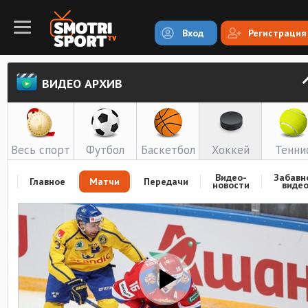
Вход
Регистрация
ВИДЕО АРХИВ
Весь спорт
Футбол
Баскетбол
Хоккей
Тенни
Видео-
Забавн
Главное
Матчи
Передачи
новости
виде