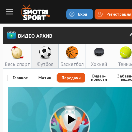
Вход
Регистрация
ВИДЕО АРХИВ
Весь спорт
Футбол
Баскетбол
Хоккей
Тенни
Видео-
Забавн
Главное
Матчи
Передачи
новости
виде