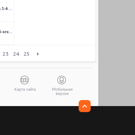
Лига Чемпионов 2017-18. Групповой этап. 1-й тур. Обзор матчей за 12.09.2017
Чемпионат Франции 2017-2018. Обзор 05-ого тура
23
24
25
Карта сайта
Мобильная
версия