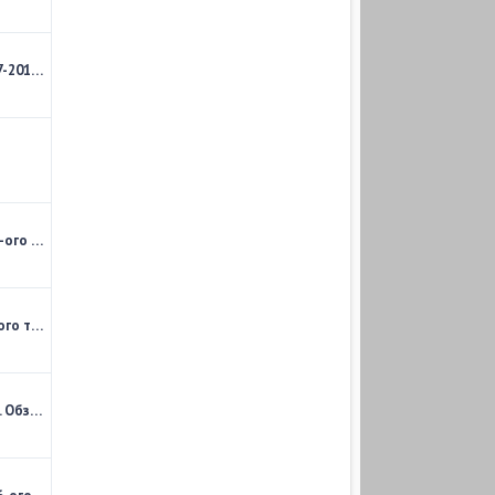
Кубок Английской Футбольной Лиги 2017-2018. 3-й раунд. Обзор матчей
Чемпионат Испании 2017-2018. Обзор 04-ого тура
Чемпионат Италии 2017-2018. Обзор 04-ого тура
Чемпионат Германии 2017-2018. 04-й тур. Обзор тура