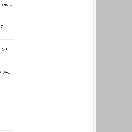
Лига Европы 2017-18. Групповой этап. 1-й тур. Обзор матчей за 14.09.2017
17
Лига Чемпионов 2017-18. Групповой этап. 1-й тур. Обзор матчей за 13.09.2017
Чемпионат Англии 2017-18. Обзор матчей 04-го тура