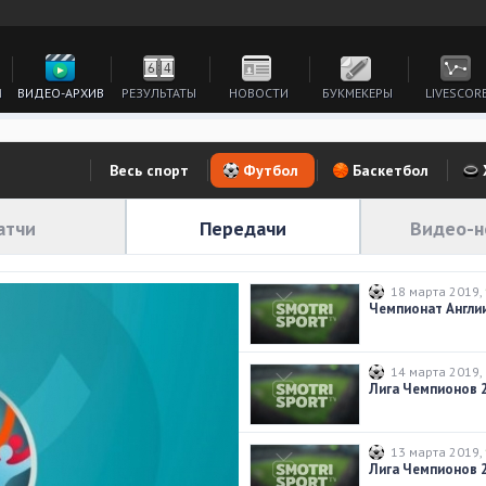
И
ВИДЕО-АРХИВ
РЕЗУЛЬТАТЫ
НОВОСТИ
БУКМЕКЕРЫ
LIVESCOR
Весь спорт
Футбол
Баскетбол
атчи
Передачи
Видео-н
18 марта 2019
,
14 марта 2019
,
Лига Чемпионов 20
13 марта 2019
,
Лига Чемпионов 20