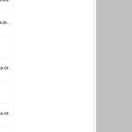
Чемпионат Франции 2017-2018. Обзор 06-ого тура
Чемпионат Англии 2017-18. Обзор матчей 05-го тура
Чемпионат Англии 2017-18. 05-й тур. Match Of The Day. Обзор матчей воскресенья
Чемпионат Англии 2017-18. 05-й тур. Match Of The Day. Обзор матчей субботы