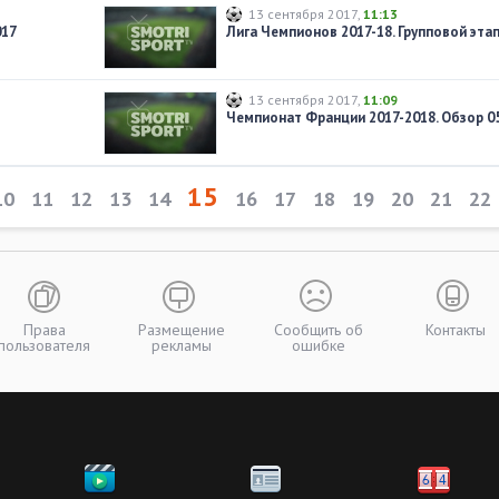
13 сентября 2017
,
11:13
017
13 сентября 2017
,
11:09
15
10
11
12
13
14
16
17
18
19
20
21
22
Права
Размещение
Сообщить об
Контакты
пользователя
рекламы
ошибке