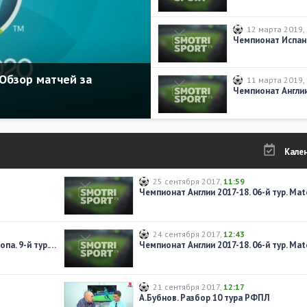
12 марта 2019
,
Чемпионат Испани
Обзор матчей за
11 марта 2019
,
Кале
25 сентября 2017
,
11:59
24 сентября 2017
,
12:43
Отборочный турнир ЧМ-2018. Европа. 9-й тур. Обзор матчей за 07.10.2017
21 сентября 2017
,
12:17
А.Бубнов. Разбор 10 тура РФПЛ