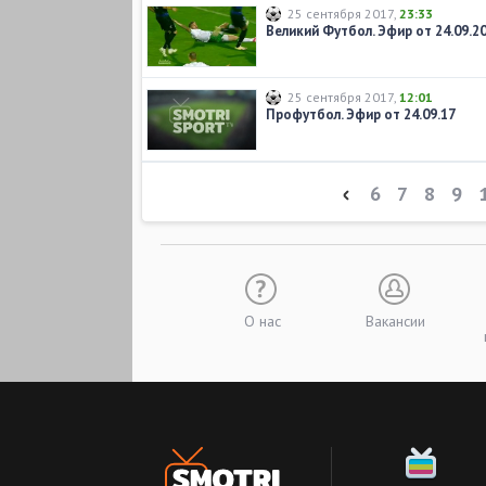
25 сентября 2017
,
23:33
Великий Футбол. Эфир от 24.09.2
25 сентября 2017
,
12:01
Профутбол. Эфир от 24.09.17
6
7
8
9
О нас
Вакансии