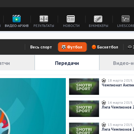
И
ВИДЕО-АРХИВ
РЕЗУЛЬТАТЫ
НОВОСТИ
БУКМЕКЕРЫ
LIVESCOR
Весь спорт
Футбол
Баскетбол
атчи
Передачи
Видео-н
18 марта 2019
,
14 марта 2019
,
Лига Чемпионов 20
13 марта 2019
,
Лига Чемпионов 20