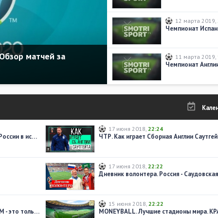
12 марта 2019
,
Чемпионат Испани
Обзор матчей за
11 марта 2019
,
Кале
17 июня 2018
,
22:24
ТОП-10 лучших игроков сборной России в истории
ЧТР. Как играет Сборная Англии Саутгей
17 июня 2018
,
22:22
15 июня 2018
,
22:22
SportMovie. СБОРНАЯ РОССИИ. ЧМ - это только НАЧАЛО!