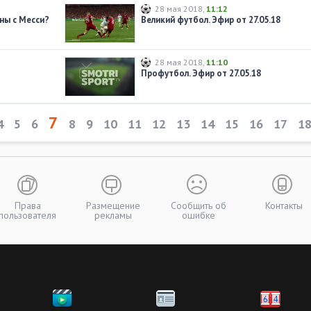
28 мая 2018
,
11:12
ны с Месси?
Великий футбол. Эфир от 27.05.18
28 мая 2018
,
11:10
Профутбол. Эфир от 27.05.18
7
4
5
6
8
9
10
11
12
13
14
15
16
17
1
Права
Размещение
Сообщить об
Контакты
пользователя
рекламы
ошибке