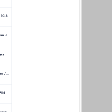
 2018
ЧТР. Как будет играть Сборная Испании на ЧМ 2018?
ама
5 ПРИЧИН почему Сборная России Выйдет / Не выйдет из группы
 ЧМ