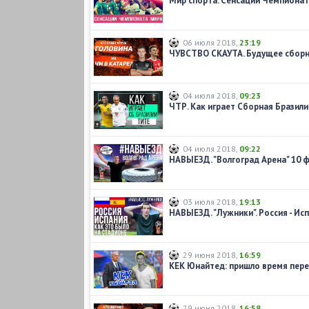
Мир спорта. Сенсации Чемпионат
06 июля 2018
,
23:19
ЧУВСТВО СКАУТА. Будущее сборн
04 июля 2018
,
09:23
ЧТР. Как играет Сборная Бразили
04 июля 2018
,
09:22
НАВЫЕЗД. "Волгоград Арена" 10 
03 июля 2018
,
19:13
29 июня 2018
,
16:59
КЕК Юнайтед: пришло время пере
29 июня 2018
,
16:58