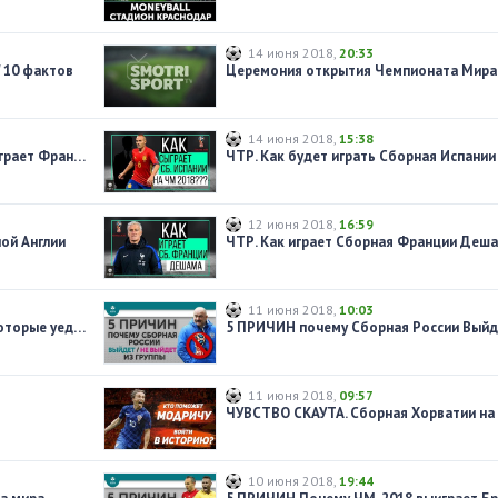
14 июня 2018
,
20:33
 10 фактов
Церемония открытия Чемпионата Мира
14 июня 2018
,
15:38
5 ПРИЧИН Почему финал ЧМ выиграет Франция / Хорватия
12 июня 2018
,
16:59
ой Англии
ЧТР. Как играет Сборная Франции Деш
11 июня 2018
,
10:03
ТОП 5 игроков сборной России, которые уедут в Европу
11 июня 2018
,
09:57
ЧУВСТВО СКАУТА. Cборная Хорватии на
10 июня 2018
,
19:44