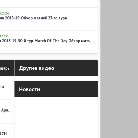
22:26
и 2018-19. Обзор матчей 27-го тура
11:31
Чемпионат Англии 2018-19. 30-й тур. Match Of The Day. Обзор матчей воскресенья
Другие видео
ндарь
та
Новости
Дневник волонтера. Россия - Саудовская Аравия
MONEYBALL. Лучшие стадионы мира. КРАСНОДАР