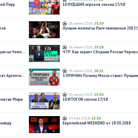
ой Перу
10 ХУДШИХ игроков сезона 17/18
06 июня 2018
,
23:20
тов
06 июня 2018
,
23:18
ЧУВСТВО СКАУТА. Cборная Франции на Чемпионате Мира.
ЧТР. Как играет Сборная России Черчес
05 июня 2018
,
20:21
КЕК Юнайтед: Месси постарел, закат Аргентины!
03 июня 2018
,
23:39
онатах Мира
10 ИТОГОВ сезона 17/18
29 мая 2018
,
15:55
оналду
Европейский WEEKEND от 28.05.2018