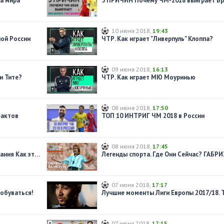
а мира
10 июня 2018
,
19:43
ой России
ЧТР. Как играет "Ливерпуль" Клоппа?
09 июня 2018
,
16:13
и Тите?
ЧТР. Как играет МЮ Моуринью
08 июня 2018
,
17:50
фактов
ТОП 10 ИНТРИГ ЧМ 2018 в России
08 июня 2018
,
17:45
НАВЫЕЗД. "Лужники". Россия - Испания Как это было?!
07 июня 2018
,
17:17
обуваться!
07 июня 2018
,
17:15