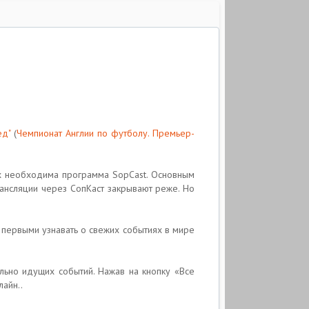
ед"
(
Чемпионат Англии по футболу. Премьер-
ых необходима программа SopCast. Основным
рансляции через СопКаст закрывают реже. Но
и первыми узнавать о свежих событиях в мире
льно идущих событий. Нажав на кнопку «Все
айн..