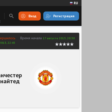
RU
Вход
Регистрация
E
вершилось
Время начала
17 августа 2013, 20:30
2013, 22:45
нчестер
найтед