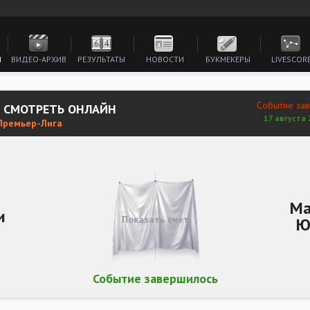
И
ВИДЕО-АРХИВ
РЕЗУЛЬТАТЫ
НОВОСТИ
БУКМЕКЕРЫ
LIVESCOR
Событие за
Д СМОТРЕТЬ ОНЛАЙН
17 августа 
 Премьер-Лига
Ма
и
Показать счет
Ю
Событие завершилось