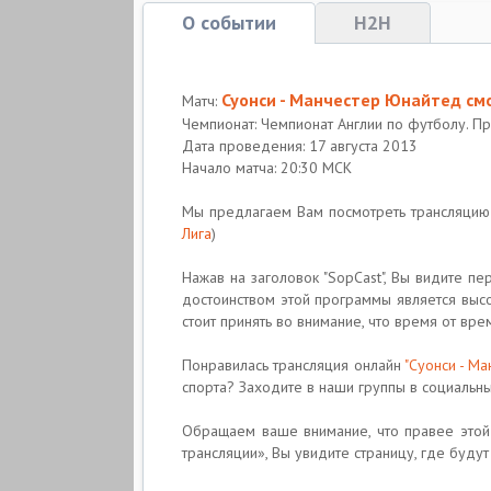
О событии
H2H
Суонси - Манчестер Юнайтед см
Матч:
Чемпионат: Чемпионат Англии по футболу. П
Дата проведения: 17 августа 2013
Начало матча: 20:30 МСК
Мы предлагаем Вам посмотреть трансляци
Лига
)
Нажав на заголовок "SopCast", Вы видите 
достоинством этой программы является высо
стоит принять во внимание, что время от вре
Понравилась трансляция онлайн
"Суонси - М
спорта? Заходите в наши группы в социальных 
Обращаем ваше внимание, что правее этой 
трансляции», Вы увидите страницу, где буду