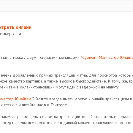
отреть онлайн
ремьер-Лига
ю матча между двумя стоящими командами
"Суонси - Манчестер Юнайт
перечень добавленных прямых трансляций матча, для просмотра котор
кое качество картинки, а также высокое быстродействие. К тому же, т
мени такие онлайн-трансляции могут идти с задержкой на минуту.
анчестер Юнайтед"
? Хотите всегда иметь доступ к онлайн-трансляциям 
сетях, а и читайте нас в в Твиттере.
заметки размещены ссылки на трансляции онлайн некоторых паралле
т представлены все проходящие в данный момент трансляции спорта онл