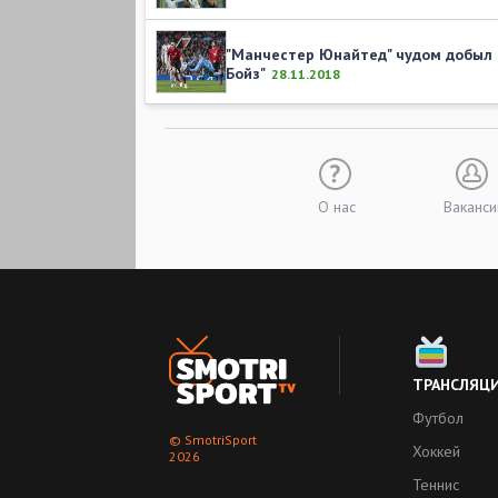
"Манчестер Юнайтед" чудом добыл т
Бойз"
28.11.2018
О нас
Ваканси
ТРАНСЛЯЦ
Футбол
© SmotriSport
Хоккей
2026
Теннис