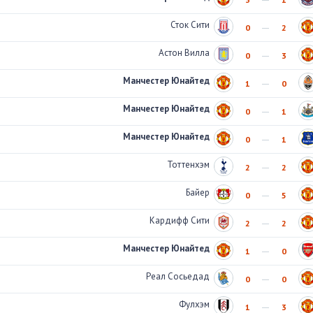
Сток Сити
0
2
Астон Вилла
0
3
Манчестер Юнайтед
1
0
Манчестер Юнайтед
0
1
Манчестер Юнайтед
0
1
Тоттенхэм
2
2
Байер
0
5
Кардифф Сити
2
2
Манчестер Юнайтед
1
0
Реал Сосьедад
0
0
Фулхэм
1
3