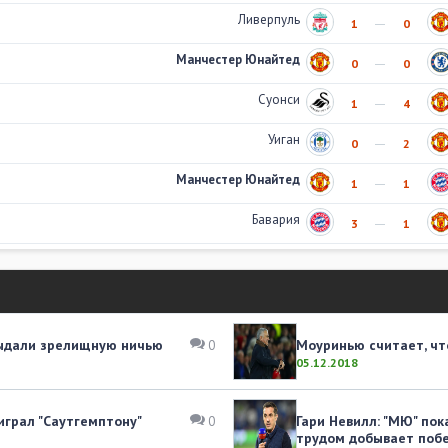
Ливерпуль
1
0
Манчестер Юнайтед
0
0
Суонси
1
4
Уиган
0
2
Манчестер Юнайтед
1
1
Бавария
3
1
выдали зрелищную ничью
Моуринью считает, чт
0
05.12.2018
играл "Саутгемптону"
Гари Невилл: "МЮ" по
0
трудом добывает поб