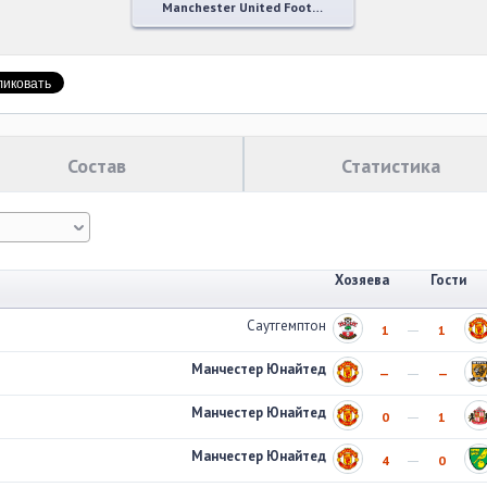
Manchester United Football Club
Состав
Статистика
Хозяева
Гости
Саутгемптон
1
1
Манчестер Юнайтед
—
—
Манчестер Юнайтед
0
1
Манчестер Юнайтед
4
0