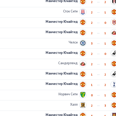
Манчестер Юнайтед
2
2
Сток Сити
2
1
Манчестер Юнайтед
2
0
Манчестер Юнайтед
2
1
Челси
3
1
Манчестер Юнайтед
2
0
Сандерленд
2
1
Манчестер Юнайтед
1
2
Манчестер Юнайтед
1
2
Норвич Сити
0
1
Халл
2
3
Манчестер Юнайтед
3
1