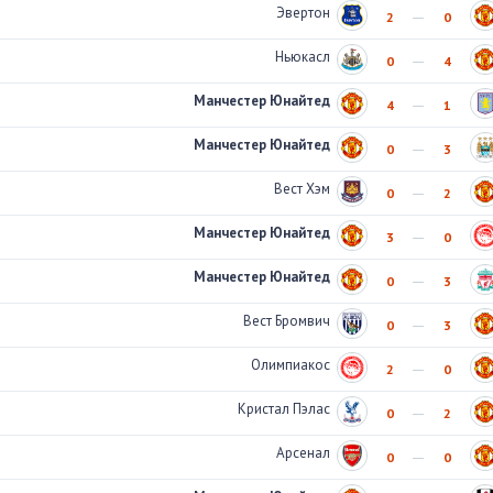
Эвертон
2
0
Ньюкасл
0
4
Манчестер Юнайтед
4
1
Манчестер Юнайтед
0
3
Вест Хэм
0
2
Манчестер Юнайтед
3
0
Манчестер Юнайтед
0
3
Вест Бромвич
0
3
Олимпиакос
2
0
Кристал Пэлас
0
2
Арсенал
0
0