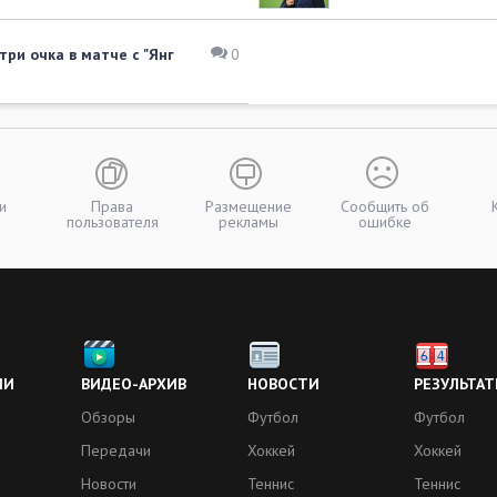
ри очка в матче с "Янг
0
и
Права
Размещение
Сообщить об
пользователя
рекламы
ошибке
ИИ
ВИДЕО-АРХИВ
НОВОСТИ
РЕЗУЛЬТАТ
Обзоры
Футбол
Футбол
Передачи
Хоккей
Хоккей
Новости
Теннис
Теннис