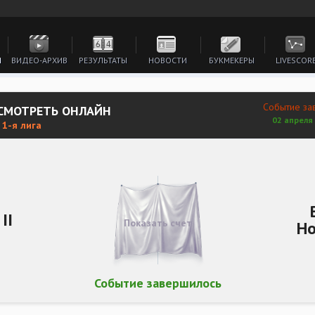
И
ВИДЕО-АРХИВ
РЕЗУЛЬТАТЫ
НОВОСТИ
БУКМЕКЕРЫ
LIVESCOR
Событие за
 СМОТРЕТЬ ОНЛАЙН
02 апреля 
 1-я лига
II
Показать счет
Н
Событие завершилось