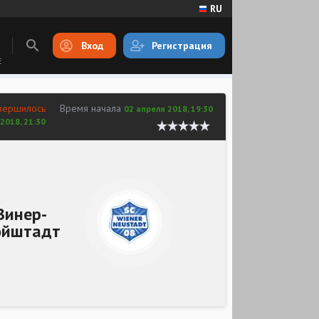
RU
Вход
Регистрация
E
вершилось
Время начала
02 апреля 2018, 19:30
2018, 21:30
Винер-
ойштадт