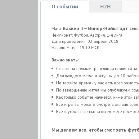
О событии
H2H
Ваккер II – Винер-Нойштадт смо
Матч:
Чемпионат: Футбол. Австрия. 1-я лига
Дата проведения: 02 апреля 2018
Начало матча: 19:30 МСК
Важно знать:
Ссылки на прямые трансляции появятся за
Для каждого матча доступны до 10 работа
Не теряйте время - у вас есть возможност
По завершению матча мы опубликуем ссыл
Как только событие начнется, ниже этой з
Все игры вы можете смотреть онлайн сов
Все футбольные матчи вы можете посмотре
Мы делаем все, чтобы смотреть фут