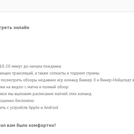
треть онлайн
 10-20 минут до начала поединка
ющих трансляций, a также сопкасты и торрент стримы
ь посмотреть обзоры недавних игр команд Ваккер II и Винер-Нойштадт 
ки на видео с матча и полный обзор
аписи мы выложим расписание матчей этих команд
ершенно бесплатно
ть с устройств Apple и Android
бол вам было комфортно!