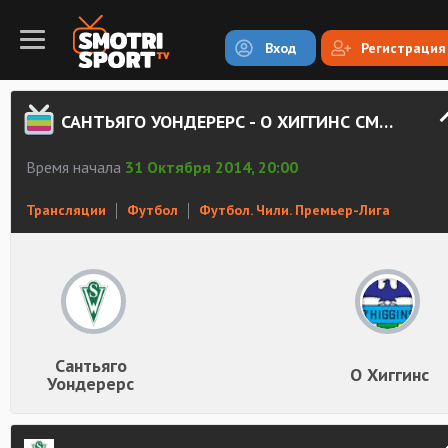
Вход
Регистрация
САНТЬЯГО УОНДЕРЕРС - О ХИГГИНС СМОТРЕТЬ ОНЛАЙН
Время начала
31 Октября 2014, 20:00
Трансляции
Футбол
Футбол. Чили. Премьер-Лига
Сантьяго
О Хиггинс
Уондерерс