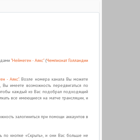
ндами
"Неймеген - Аякс"
(
Чемпионат Голландии
ен - Аякс"
. Возле номера канала Вы можете
о, Вы имеете возможность передвигаться по
 чтобы каждый из Вас подобрал подходящий
лкать все имеющиеся на матче трансляции, и
жность залогиниться при помощи аккаунтов в
ь по кнопке «Скрыть», и они Вас больше не