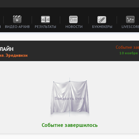
И
ВИДЕО-АРХИВ
РЕЗУЛЬТАТЫ
НОВОСТИ
БУКМЕКЕРЫ
LIVESCOR
Событие за
НЛАЙН
10 ноября 
ия. Эредивизи
Показать счет
Событие завершилось