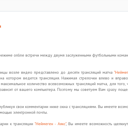
н
 режиме online встречи между двумя заслуженными футбольными кома
ницы возле видео представлено до десяти трансляций матча
"Неймег
, на котором ведется трансляция. Нажимая стрелочки влево и вправ
максимальное количество всевозможных трансляций матча, для того,
 зависит от вашего компьютера. Поэтому мы советуем Вам сразу поще
публикуя свои комментарии ниже окна с трансляциями. Вы имеете возмо
помощью электронной почты.
тарии к трансляции
"Неймеген - Аякс"
, Вы имеете возможность щелкнут