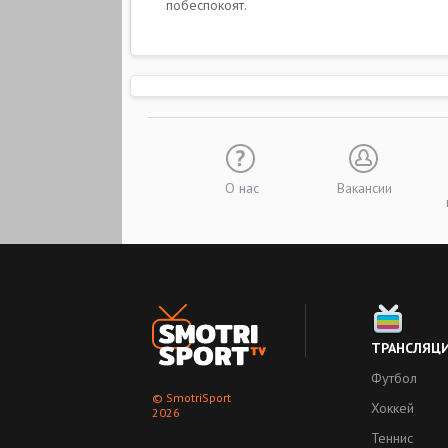
побеспокоят.
О нас
Вакансии
ТРАНСЛЯЦ
Футбол
© SmotriSport
Хоккей
2026
Теннис