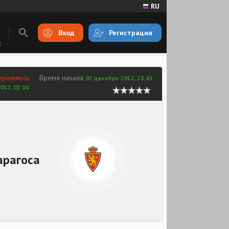
RU
Вход
Регистрация
E
ершилось
Время начала
02 декабря 2012, 23:45
012, 02:00
арагоса