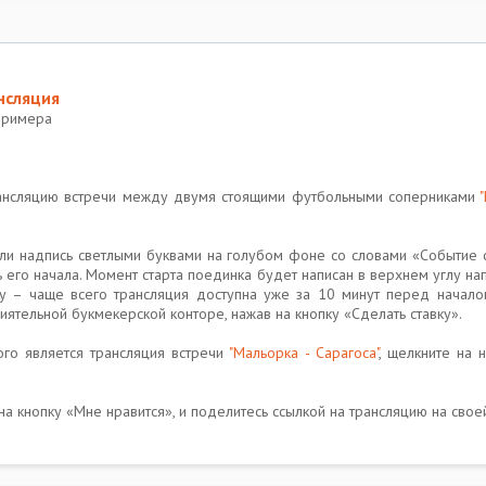
нсляция
Примера
рансляцию встречи между двумя стоящими футбольными соперниками
тали надпись светлыми буквами на голубом фоне со словами «Событие с
ь его начала. Момент старта поединка будет написан в верхнем углу н
ку – чаще всего трансляция доступна уже за 10 минут перед начал
иятельной букмекерской конторе, нажав на кнопку «Сделать ставку».
ого является трансляция встречи
"Мальорка - Сарагоса"
, щелкните на 
на кнопку «Мне нравится», и поделитесь ссылкой на трансляцию на свое