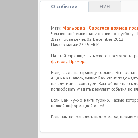
О событии
H2H
Мальорка - Сарагоса прямая тра
Матч:
Чемпионат: Чемпионат Испании по футболу. 
Дата проведения: 02 December 2012
Начало матча: 23:45 МСК
На этой странице вы можете посмотреть т
футболу. Примера
)
Если, зайдя на страницу события, Вы прочи
еще не началось, значит Вам стоит подождат
началу матча советуем Вам обновить ссыл
попробовать угадать результат события во вл
Если Вам нужно найти турнир, частью котор
полной информацией о ней.
Если вам понравилось видео матча, нажмите 