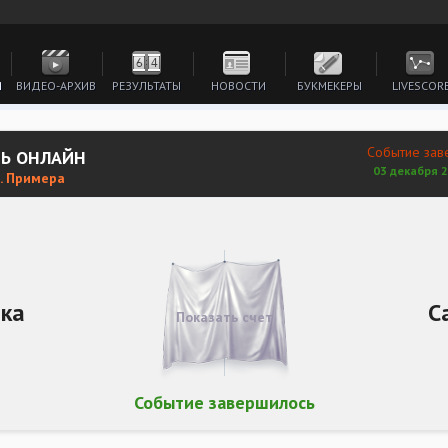
И
ВИДЕО-АРХИВ
РЕЗУЛЬТАТЫ
НОВОСТИ
БУКМЕКЕРЫ
LIVESCOR
Событие зав
ТЬ ОНЛАЙН
03 декабря 2
. Примера
ка
С
Показать счет
Событие завершилось