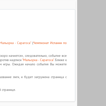
"Мальорка - Сарагоса"
(
Чемпионат Испании по
коро начнется», следовательно, событие все
апротив надписи
"Мальорка - Сарагоса"
. Ближе к
ом игры. Ожидая начало события Вы можете
название лиги, и будет загружена страница с
й странице.