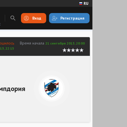
RU
Вход
Регистрация
E
ршилось
Время начала
21 сентября 2013, 20:00
13, 22:15
мпдория