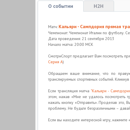
О событии
H2H
Кальяри - Сампдория прямая тр
Матч:
Чемпионат: Чемпионат Италии по футболу. С
Дата проведения: 21 сентября 2013
Начало матча: 20:00 МСК
СмотриСпорт предлагает Вам посмотреть п
Серия A
)
Обращаем ваше внимание, что по правую
транслируемых спортивных событий. Кликнув 
Если трансляция матча
"Кальяри - Сампдория
этом, нажав «Мне не удалось посмотреть т
нажать кнопку «Отправить». Проделав это, 
проблему. Не будьте безразличными – дава
Если вы находите интересной игру, нажмите «