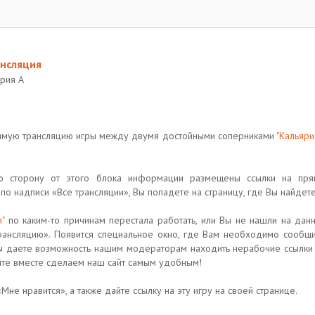
ансляция
ерия A
рямую трансляцию игры между двумя достойными соперниками
"Кальяри
 сторону от этого блока информации размещены ссылки на пря
по надписи «Все трансляции», Вы попадете на страницу, где Вы найдете
"
по каким-то причинам перестала работать, или Вы не нашли на дан
рансляцию». Появится специальное окно, где Вам необходимо сообщит
Вы даете возможность нашим модераторам находить нерабочие ссылки 
йте вместе сделаем наш сайт самым удобным!
Мне нравится», а также дайте ссылку на эту игру на своей странице.