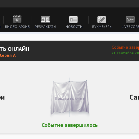
И
ВИДЕО-АРХИВ
РЕЗУЛЬТАТЫ
НОВОСТИ
БУКМЕКЕРЫ
LIVESCOR
Событие заве
ЕТЬ ОНЛАЙН
21 сентября 20
 Серия А
ри
Са
Показать счет
Событие завершилось