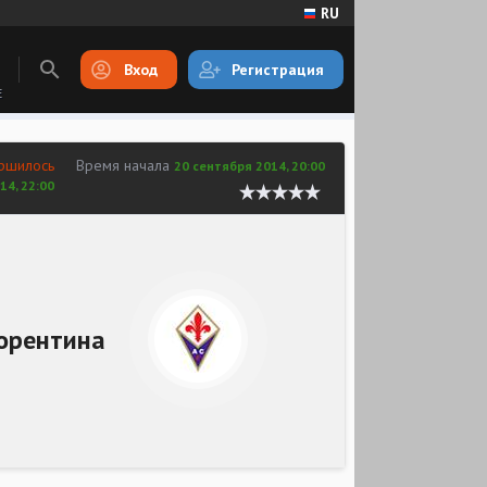
RU
Вход
Регистрация
E
ршилось
Время начала
20 сентября 2014, 20:00
14, 22:00
орентина