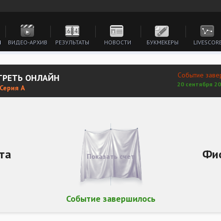
И
ВИДЕО-АРХИВ
РЕЗУЛЬТАТЫ
НОВОСТИ
БУКМЕКЕРЫ
LIVESCOR
Событие заве
ТРЕТЬ ОНЛАЙН
20 сентября 20
 Серия А
та
Фи
Показать счет
Событие завершилось