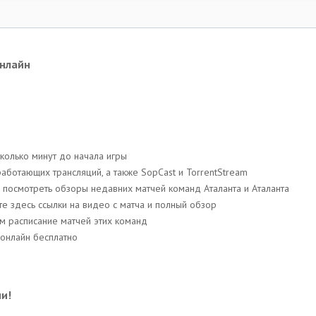
онлайн
колько минут до начала игры
аботающих трансляций, a также SopCast и TorrentStream
е посмотреть обзоры недавних матчей команд Аталанта и Аталанта
ете здесь ссылки на видео с матча и полный обзор
им расписание матчей этих команд
 онлайн бесплатно
и!