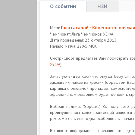
О событии
H2H
Галатасарай - Копенгаген пряма
Матч:
Чемпионат: Лига Чемпионов УЕФА
Дата проведения: 23 октября 2013
Начало матча: 22:45 МСК
СмотриСпорт предлагает Вам посмотреть т
УЕФА
)
Зачастую видео хостинги, откуда берутся т
закрыть их, нажав на крестик (обращаем Ва
картинка с рекламой пропадает самостоятель
эффективным решением будет обновить стра
Выбрав надпись "SopCast", Вы получаете 
преимуществом таких трансляций является 
реже. Но есть еще одна особенность - зачас
Вы ищете информацию о чемпионате, где п