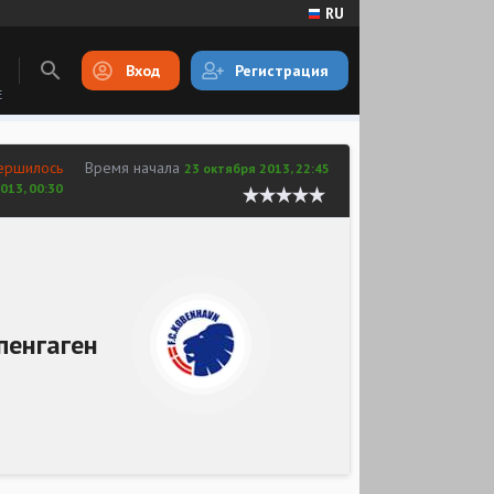
RU
Вход
Регистрация
E
ершилось
Время начала
23 октября 2013, 22:45
013, 00:30
пенгаген