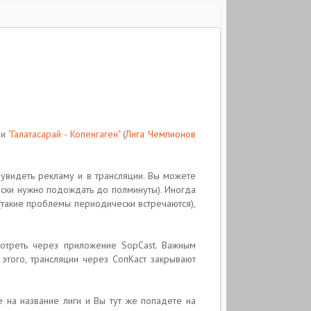
ми
"Галатасарай - Копенгаген"
(
Лига Чемпионов
 увидеть рекламу и в трансляции. Вы можете
ески нужно подождать до полминуты). Иногда
 (такие проблемы периодически встречаются),
мотреть через приложение SopCast. Важным
этого, трансляции через СопКаст закрывают
 на название лиги и Вы тут же попадете на