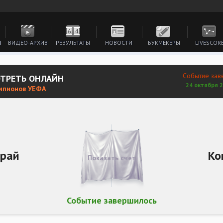
И
ВИДЕО-АРХИВ
РЕЗУЛЬТАТЫ
НОВОСТИ
БУКМЕКЕРЫ
LIVESCOR
Событие зав
ОТРЕТЬ ОНЛАЙН
24 октября 2
емпионов УЕФА
арай
Ко
Показать счет
Событие завершилось