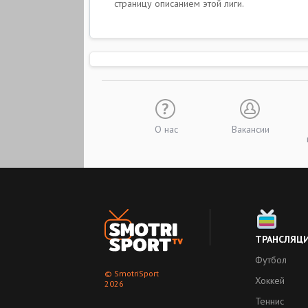
страницу описанием этой лиги.
О нас
Вакансии
ТРАНСЛЯЦ
Футбол
© SmotriSport
Хоккей
2026
Теннис