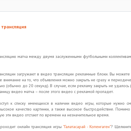
я трансляция
рансляцию матча между двумя заслуженными футбольными коллектива
рансляции загружают в видео трансляции рекламные блоки. Вы можете
ше внимание на то, что объявления можно закрыть не сразу и периодич
но (обычно до 20 секунд). В случае, если рекламу закрыть не удалось
ницу видео матча – после этого видео с рекламой пропадет.
доступ к списку имеющихся в наличии видео игры, которые нужно с
высокое качество картинки, а также высокое быстродействие. Помимо 
тую эти видео отстают по времени на незначительное время.
роходит онлайн трансляция игры
"Галатасарай - Копенгаген"
? Щелкните