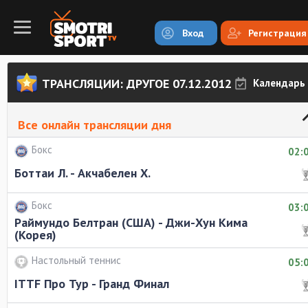
Вход
Регистрация
ТРАНСЛЯЦИИ: ДРУГОЕ 07.12.2012
Календарь
Все онлайн трансляции дня
Бокс
02:
Боттаи Л. - Акчабелен Х.
Бокс
03:
Раймундо Белтран (США) - Джи-Хун Кима
(Корея)
Настольный теннис
05:
ITTF Про Тур - Гранд Финал