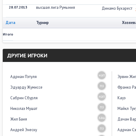
28.07.2013
высшая лига Румыния
Динамо Бухарест
Дата
Турнир
Хозяев
Итого
ДРУГИЕ ИГРОКИ
нап
Адриан Пэтуля
Эрвин Жи
пз
Эдуарду Жумиссе
Франко Р
нап
Сабрин Сбурля
Кауэ
пз
Николаэ Мушат
Майкл Тук
защ
Жил Баия
Дачан Ва
пз
Андрей Энеску
Адриан С