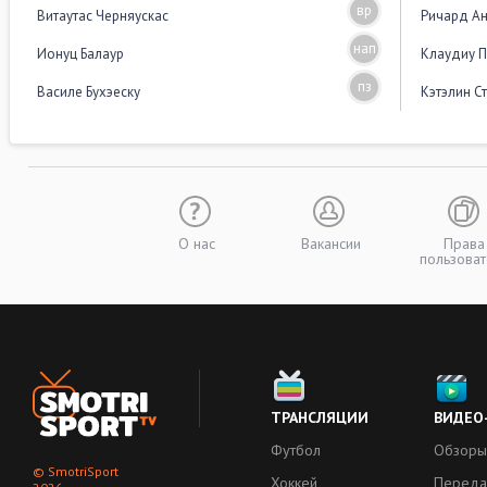
вр
Витаутас Черняускас
Ричард А
нап
Ионуц Балаур
Клаудиу П
пз
Василе Бухэеску
Кэтэлин С
О нас
Вакансии
Права
пользоват
ТРАНСЛЯЦИИ
ВИДЕО
Футбол
Обзоры
© SmotriSport
Хоккей
Переда