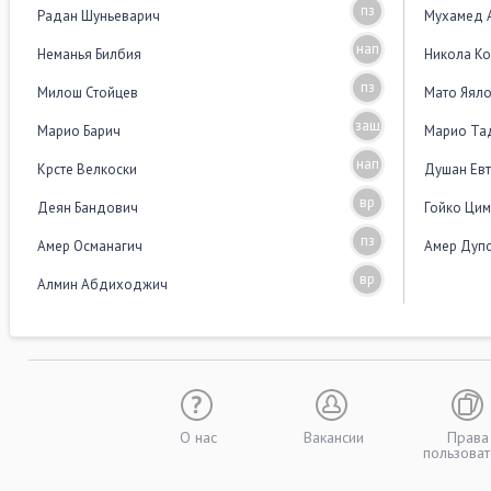
пз
Радан Шуньеварич
Мухамед 
нап
Неманья Билбия
Никола К
пз
Милош Стойцев
Мато Яял
защ
Марио Барич
Марио Та
нап
Крсте Велкоски
Душан Ев
вр
Деян Бандович
Гойко Ци
пз
Амер Османагич
Амер Дуп
вр
Алмин Абдиходжич
О нас
Вакансии
Права
пользоват