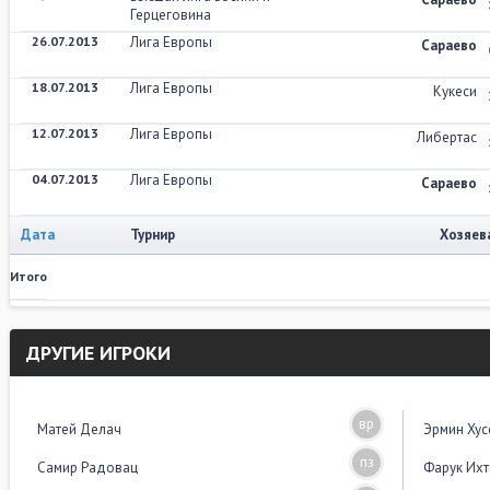
Герцеговина
26.07.2013
Лига Европы
Сараево
18.07.2013
Лига Европы
Кукеси
12.07.2013
Лига Европы
Либертас
04.07.2013
Лига Европы
Сараево
Дата
Турнир
Хозяев
Итого
ДРУГИЕ ИГРОКИ
вр
Матей Делач
Эрмин Ху
пз
Самир Радовац
Фарук Их