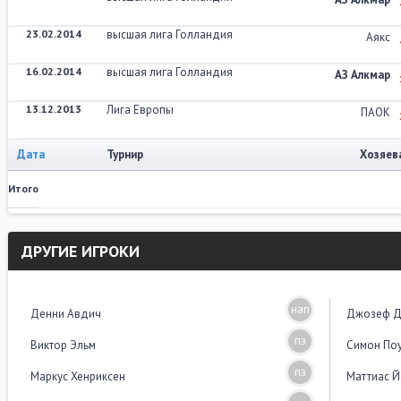
23.02.2014
высшая лига Голландия
Аякс
16.02.2014
высшая лига Голландия
АЗ Алкмар
13.12.2013
Лига Европы
ПАОК
Дата
Турнир
Хозяев
Итого
ДРУГИЕ ИГРОКИ
нап
Денни Авдич
Джозеф Д
пз
Виктор Эльм
Симон По
пз
Маркус Хенриксен
Маттиас 