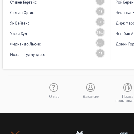
пз
Стивен Бергейс
Рой Берен
пз
Сельсо Ортис
Неманья Г
защ
Ян Вейтенс
Дирк Мар
защ
Уэсли Худт
Эстебан 
нап
Фернандо Льюис
Донни Го
пз
Йоханн Гудмундссон
О нас
Вакансии
Права
пользоват