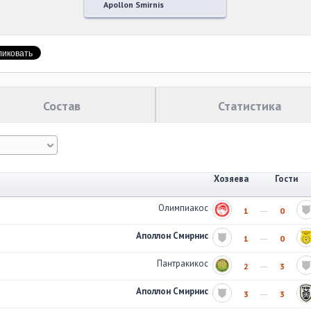
Apollon Smirnis
Состав
Статистика
Хозяева
Гости
Олимпиакос
1
0
Аполлон Смирнис
1
0
Пантракикос
2
3
Аполлон Смирнис
3
3