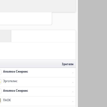
Зрители
Аполлон Смирнис
-
Эрготелис
-
Аполлон Смирнис
-
ПАОК
-