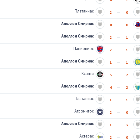
Платаниас
2
0
Аполлон Смирнис
0
0
Аполлон Смирнис
2
1
Паниониос
2
1
Аполлон Смирнис
1
1
Ксанти
3
2
Аполлон Смирнис
4
2
Платаниас
1
1
Атромитос
2
0
Аполлон Смирнис
1
3
Астерас
2
0