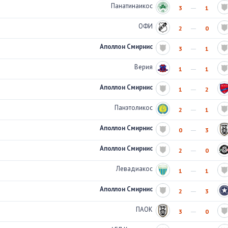
Панатинаикос
3
1
ОФИ
2
0
Аполлон Смирнис
3
1
Верия
1
1
Аполлон Смирнис
1
2
Панэтоликос
2
1
Аполлон Смирнис
0
3
Аполлон Смирнис
2
0
Левадиакос
1
1
Аполлон Смирнис
2
3
ПАОК
3
0