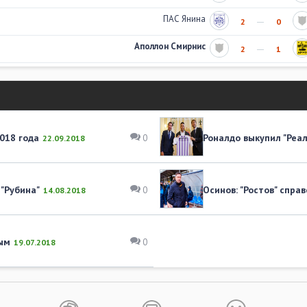
ПАС Янина
2
0
Аполлон Смирнис
2
1
018 года
Роналдо выкупил "Реа
0
22.09.2018
"Рубина"
Осинов: "Ростов" спра
0
14.08.2018
ым
0
19.07.2018