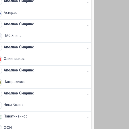
Аполлон Смирнис
-
Астерас
-
Аполлон Смирнис
-
ПАС Янина
-
Аполлон Смирнис
-
Олимпиакос
-
Аполлон Смирнис
-
Пантракикос
-
Аполлон Смирнис
-
Ники Волос
-
Панатинаикос
-
ОФИ
-