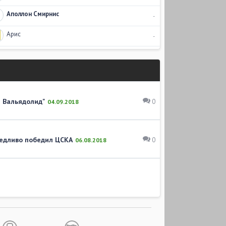
Аполлон Смирнис
-
Арис
-
л Вальядолид"
0
04.09.2018
ведливо победил ЦСКА
0
06.08.2018