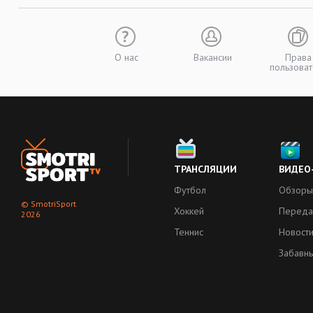
О нас
Вакансии
Права
пользоват
ТРАНСЛЯЦИИ
ВИДЕО
Футбол
Обзоры
© SmotriSport
Хоккей
Переда
2026
Теннис
Новост
Забавн