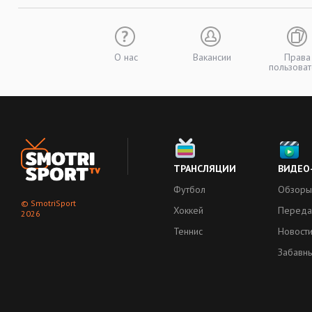
О нас
Вакансии
Права
пользоват
ТРАНСЛЯЦИИ
ВИДЕО
Футбол
Обзоры
© SmotriSport
Хоккей
Переда
2026
Теннис
Новост
Забавн