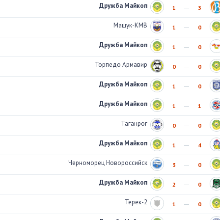
Дружба Майкоп
1
3
Машук-КМВ
1
0
Дружба Майкоп
1
0
Торпедо Армавир
0
0
Дружба Майкоп
1
0
Дружба Майкоп
1
1
Таганрог
0
0
Дружба Майкоп
1
4
Черноморец Новороссийск
3
0
Дружба Майкоп
2
0
Терек-2
1
0