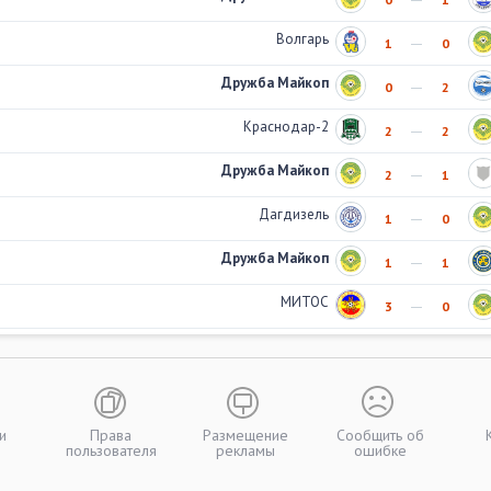
Волгарь
1
0
Дружба Майкоп
0
2
Краснодар-2
2
2
Дружба Майкоп
2
1
Дагдизель
1
0
Дружба Майкоп
1
1
МИТОС
3
0
и
Права
Размещение
Сообщить об
пользователя
рекламы
ошибке