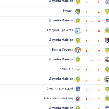
Дружба Майкоп
0
1
Биолог
0
1
Дружба Майкоп
2
0
Газпром-Трансгаз
2
0
Дружба Майкоп
2
1
Витязь Крымск
2
0
Дружба Майкоп
1
1
Алания-2
2
1
Дружба Майкоп
0
3
Энергия Волжский
0
2
Олимпия Волгоград
5
2
Дружба Майкоп
0
1