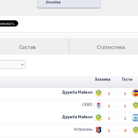
Druzhba
Состав
Статистика
Хозяева
Гости
Дружба Майкоп
1
1
СКВО
1
1
Дружба Майкоп
1
2
Астрахань
1
0