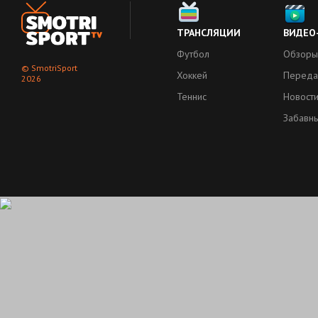
ТРАНСЛЯЦИИ
ВИДЕО
Футбол
Обзоры
© SmotriSport
Хоккей
Переда
2026
Теннис
Новост
Забавн