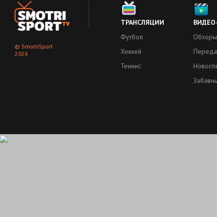
ТРАНСЛЯЦИИ
ВИДЕО
Футбол
Обзоры
© SmotriSport
Хоккей
Переда
2026
Теннис
Новост
Забавн