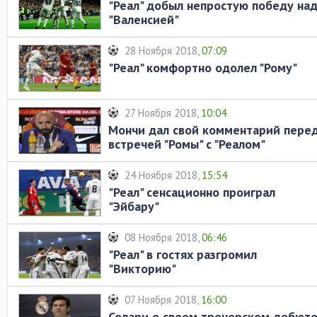
"Реал" добыл непростую победу на
"Валенсией"
28 Ноября 2018,
07:09
"Реал" комфортно одолел "Рому"
27 Ноября 2018,
10:04
Мончи дал свой комментарий пере
встречей "Ромы" с "Реалом"
24 Ноября 2018,
15:54
"Реал" сенсационно проиграл
"Эйбару"
08 Ноября 2018,
06:46
"Реал" в гостях разгромил
"Викторию"
07 Ноября 2018,
16:00
Солари о своем тренерском дебют