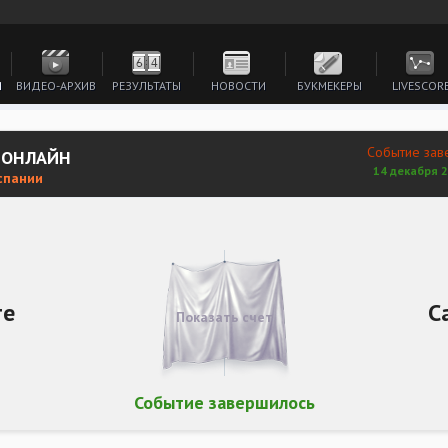
И
ВИДЕО-АРХИВ
РЕЗУЛЬТАТЫ
НОВОСТИ
БУКМЕКЕРЫ
LIVESCOR
Событие зав
Ь ОНЛАЙН
14 декабря 2
спании
те
С
Показать счет
Событие завершилось