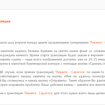
сляция
ольное шоу встречи между двумя заслуженными соперниками
"Леванте -
ы заметили надпись белыми буквами на светло-синем фоне со словами
подождать немного. Время старта трансляции будет указан в верхнем
новлять ссылку – чаще всего изображение доступно уже за 10-15 мину
тречи в известной букмекерской конторе, с помощью кнопки «Сделать ст
ы|В случае, если прямая трансляция}
"Леванте - Сарагоса"
по каким-то 
 работающего канала, нажмите на кнопку «Мне не удалось посмотр
 Вы столкнулись и нажать кнопку «Отправить». Таким образом Вы дает
стрее исправлять проблему. Ваши действия важны – давайте все вмест
рии к трансляции
"Леванте - Сарагоса"
, для этого нужно всего лишь щелкн