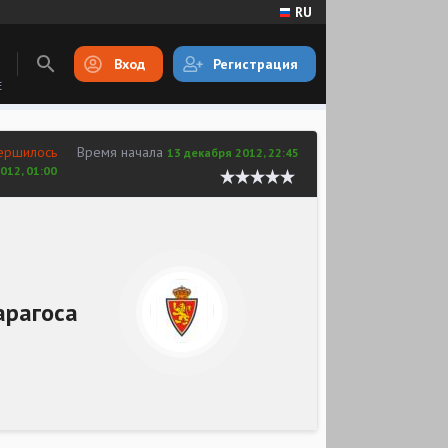
RU
Вход
Регистрация
E
ершилось
Время начала
13 декабря 2012, 22:45
012, 01:00
арагоса