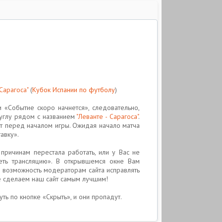
 Сарагоса"
(
Кубок Испании по футболу
)
 «Событие скоро начнется», следовательно,
 углу рядом с названием
"Леванте - Сарагоса"
.
т перед началом игры. Ожидая начало матча
авку».
причинам перестала работать, или у Вас не
еть трансляцию». В открывшемся окне Вам
е возможность модераторам сайта исправлять
е сделаем наш сайт самым лучшим!
уть по кнопке «Скрыть», и они пропадут.