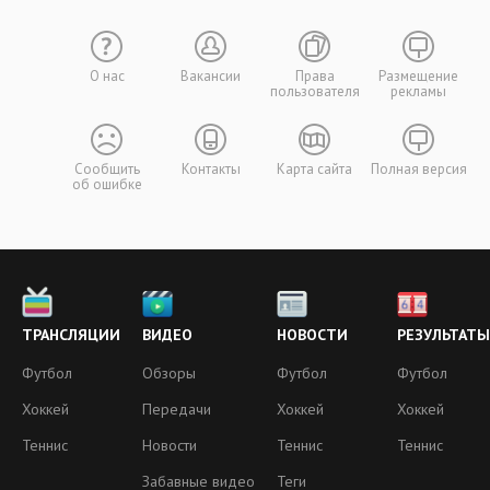
О нас
Вакансии
Права
Размещение
пользователя
рекламы
Сообщить
Контакты
Карта сайта
Полная версия
об ошибке
ТРАНСЛЯЦИИ
ВИДЕО
НОВОСТИ
РЕЗУЛЬТАТЫ
Футбол
Обзоры
Футбол
Футбол
Хоккей
Передачи
Хоккей
Хоккей
Теннис
Новости
Теннис
Теннис
Забавные видео
Теги