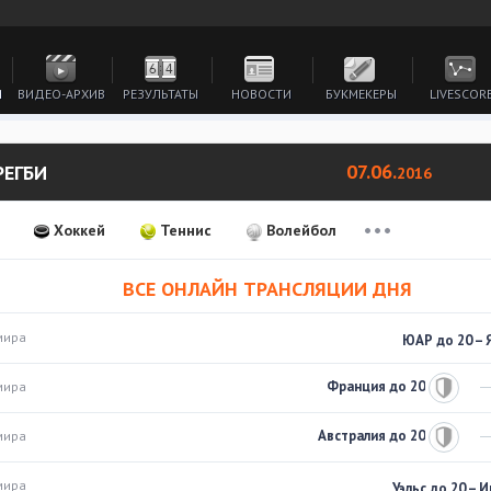
И
ВИДЕО-АРХИВ
РЕЗУЛЬТАТЫ
НОВОСТИ
БУКМЕКЕРЫ
LIVESCOR
07.06.
РЕГБИ
2016
Хоккей
Теннис
Волейбол
ВСЕ ОНЛАЙН ТРАНСЛЯЦИИ ДНЯ
мира
ЮАР до 20 – 
Франция до 20
мира
Австралия до 20
мира
мира
Уэльс до 20 – 