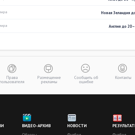
мира
Новая Зеландия до 
мира
Англия до 20 –
Права
Размещение
Сообщить об
Контакты
пользователя
рекламы
ошибке
ИИ
ВИДЕО-АРХИВ
НОВОСТИ
РЕЗУЛЬТАТ
Обзоры
Футбол
Футбол