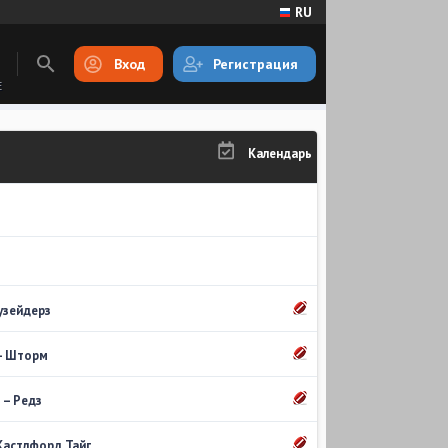
RU
Вход
Регистрация
E
Календарь
узейдерз
– Шторм
 – Редз
Кастлфорд Тайг