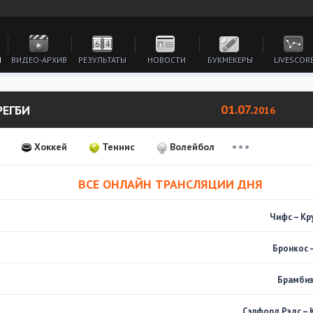
И
ВИДЕО-АРХИВ
РЕЗУЛЬТАТЫ
НОВОСТИ
БУКМЕКЕРЫ
LIVESCOR
01.07.
РЕГБИ
2016
Хоккей
Теннис
Волейбол
ВСЕ ОНЛАЙН ТРАНСЛЯЦИИ ДНЯ
Чифс – Кр
Бронкос 
Брамбиз
Сэлфорд Рэдс – 