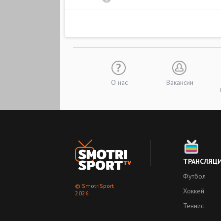
О нас
Вакансии
ТРАНСЛЯЦ
Футбол
© SmotriSport
Хоккей
2026
Теннис