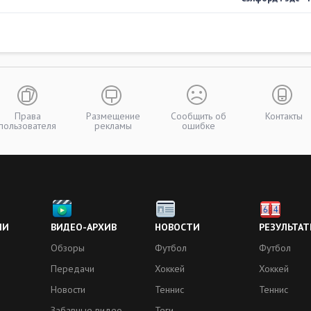
Права
Размещение
Сообщить об
Контакты
пользователя
рекламы
ошибке
ИИ
ВИДЕО-АРХИВ
НОВОСТИ
РЕЗУЛЬТАТ
Обзоры
Футбол
Футбол
Передачи
Хоккей
Хоккей
Новости
Теннис
Теннис
Забавные видео
Теги