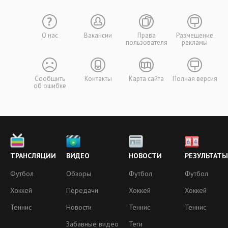
О нас
Вакансии
Права
Размещение
пользователя
рекламы
Сообщить
Контакты
Карта сайта
Полная версия
об ошибке
ТРАНСЛЯЦИИ
ВИДЕО
НОВОСТИ
РЕЗУЛЬТАТЫ
Футбол
Обзоры
Футбол
Футбол
Хоккей
Передачи
Хоккей
Хоккей
Теннис
Новости
Теннис
Теннис
Забавные видео
Теги