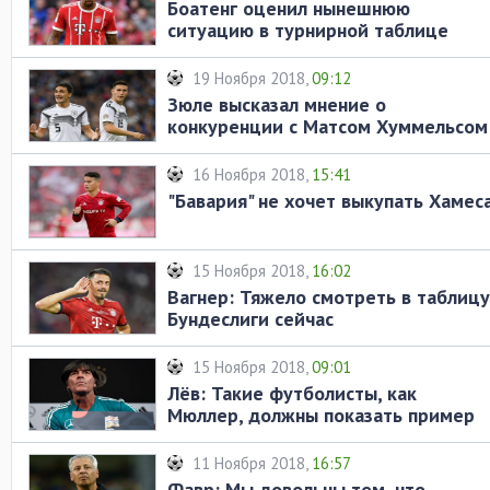
Боатенг оценил нынешнюю
ситуацию в турнирной таблице
Бундеслиги
19 Ноября 2018,
09:12
Зюле высказал мнение о
конкуренции с Матсом Хуммельсом
и Жеромом Боатенгом
16 Ноября 2018,
15:41
"Бавария" не хочет выкупать Хамес
15 Ноября 2018,
16:02
Вагнер: Тяжело смотреть в таблицу
Бундеслиги сейчас
15 Ноября 2018,
09:01
Лёв: Такие футболисты, как
Мюллер, должны показать пример
юным игрокам
11 Ноября 2018,
16:57
Фавр: Мы довольны тем, что