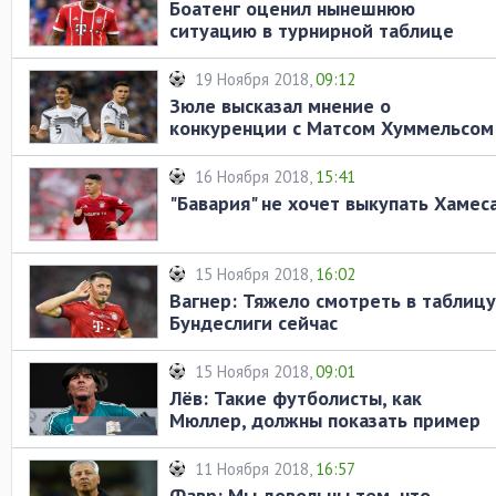
Боатенг оценил нынешнюю
ситуацию в турнирной таблице
Бундеслиги
19 Ноября 2018,
09:12
Зюле высказал мнение о
конкуренции с Матсом Хуммельсом
и Жеромом Боатенгом
16 Ноября 2018,
15:41
"Бавария" не хочет выкупать Хамес
15 Ноября 2018,
16:02
Вагнер: Тяжело смотреть в таблицу
Бундеслиги сейчас
15 Ноября 2018,
09:01
Лёв: Такие футболисты, как
Мюллер, должны показать пример
юным игрокам
11 Ноября 2018,
16:57
Фавр: Мы довольны тем, что