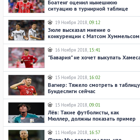
Боатенг оценил нынешнюю
ситуацию в турнирной таблице
Бундеслиги
19 Ноября 2018,
09:12
Зюле высказал мнение о
конкуренции с Матсом Хуммельсом
и Жеромом Боатенгом
16 Ноября 2018,
15:41
"Бавария" не хочет выкупать Хамес
15 Ноября 2018,
16:02
Вагнер: Тяжело смотреть в таблицу
Бундеслиги сейчас
15 Ноября 2018,
09:01
Лёв: Такие футболисты, как
Мюллер, должны показать пример
юным игрокам
11 Ноября 2018,
16:57
Фавр: Мы довольны тем, что