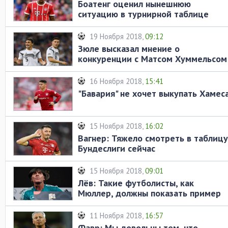
Боатенг оценил нынешнюю
ситуацию в турнирной таблице
Бундеслиги
19 Ноября 2018,
09:12
Зюле высказал мнение о
конкуренции с Матсом Хуммельсом
и Жеромом Боатенгом
16 Ноября 2018,
15:41
"Бавария" не хочет выкупать Хамес
15 Ноября 2018,
16:02
Вагнер: Тяжело смотреть в таблицу
Бундеслиги сейчас
15 Ноября 2018,
09:01
Лёв: Такие футболисты, как
Мюллер, должны показать пример
юным игрокам
11 Ноября 2018,
16:57
Фавр: Мы довольны тем, что